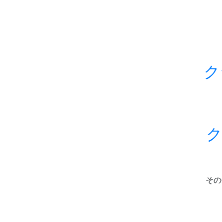
ク
ク
その