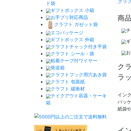
クラ
ド袋
ギフトボックス 小箱
商
お手プリ対応商品
クラフト ガゼット袋
チ
エコパッケージ
ギフトボックス 外箱
ギ
クラフトチャック付き平袋
お
クラフト シール・袋
粘着テープ付ワイヤー
ク
発送箱
クラフトフック用穴あき袋
ラッ
クラフト 包装紙
クラフト 緩衝材
イン
テイクアウト容器・ケーキ
パッ
箱
紙袋
イ