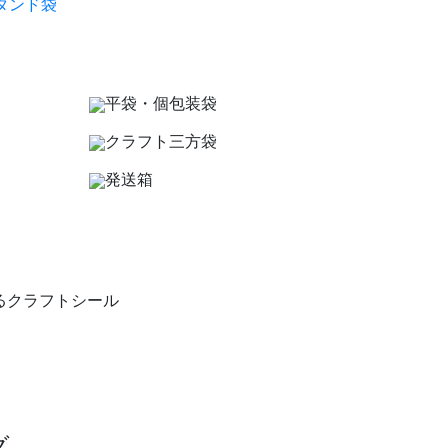
タンド袋
平袋・個包装袋
クラフト三方袋
発送箱
グ